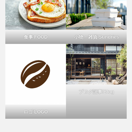
食事
/
FOOD
小物・雑貨/Sundries
ブログ記事/Blog
ロゴ
/
LOGO