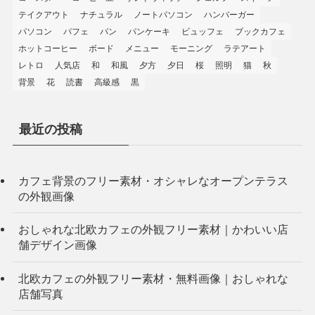
テイクアウト
ナチュラル
ノートパソコン
ハンバーガー
パソコン
パフェ
パン
パンケーキ
ビュッフェ
ブックカフェ
ホットコーヒー
ボード
メニュー
モーニング
ラテアート
レトロ
人気店
和
和風
夕方
夕日
桜
照明
猫
秋
背景
花
読書
高級感
黒
最近の投稿
カフェ背景のフリー素材・オシャレなオープンテラス
の外観画像
おしゃれな北欧カフェの外観フリー素材｜かわいい店
舗デザイン画像
北欧カフェの外観フリー素材・無料画像｜おしゃれな
店舗写真