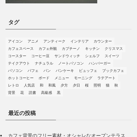
タグ
アイコン
アニメ
アンティーク
インテリア
カウンター
カフェスペース
カフェ外観
カプチーノ
キッチン
クリスマス
コースター
コーヒー豆
サンドウィッチ
シェルフ
スイーツ
テイクアウト
ナチュラル
ノートパソコン
ハンバーガー
パソコン
パフェ
パン
パンケーキ
ビュッフェ
ブックカフェ
ホットコーヒー
ボード
メニュー
モーニング
ラテアート
レトロ
人気店
和
和風
夕方
夕日
桜
照明
猫
秋
背景
花
読書
高級感
黒
最近の投稿
カフェ背景のフリー素材・オシャレなオープンテラス