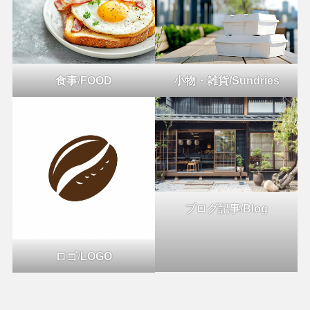
食事
/
FOOD
小物・雑貨/Sundries
ブログ記事/Blog
ロゴ
/
LOGO