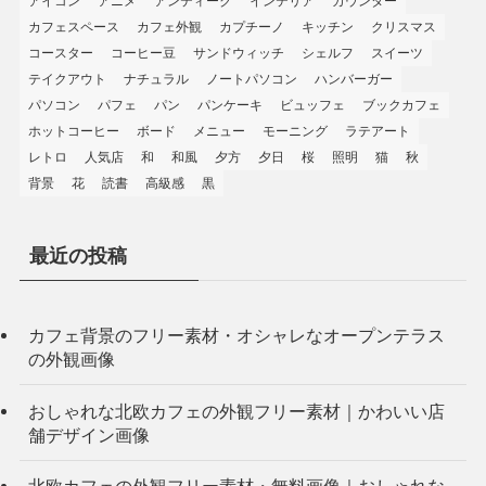
アイコン
アニメ
アンティーク
インテリア
カウンター
カフェスペース
カフェ外観
カプチーノ
キッチン
クリスマス
コースター
コーヒー豆
サンドウィッチ
シェルフ
スイーツ
テイクアウト
ナチュラル
ノートパソコン
ハンバーガー
パソコン
パフェ
パン
パンケーキ
ビュッフェ
ブックカフェ
ホットコーヒー
ボード
メニュー
モーニング
ラテアート
レトロ
人気店
和
和風
夕方
夕日
桜
照明
猫
秋
背景
花
読書
高級感
黒
最近の投稿
カフェ背景のフリー素材・オシャレなオープンテラス
の外観画像
おしゃれな北欧カフェの外観フリー素材｜かわいい店
舗デザイン画像
北欧カフェの外観フリー素材・無料画像｜おしゃれな