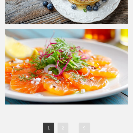
1
2
...
9