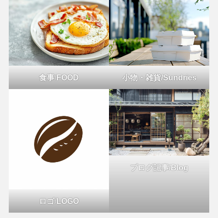
食事
/
FOOD
小物・雑貨/Sundries
ブログ記事/Blog
ロゴ
/
LOGO