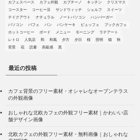
カフェスペース
カフェ外観
カプチーノ
キッチン
クリスマス
コースター
コーヒー豆
サンドウィッチ
シェルフ
スイーツ
テイクアウト
ナチュラル
ノートパソコン
ハンバーガー
パソコン
パフェ
パン
パンケーキ
ビュッフェ
ブックカフェ
ホットコーヒー
ボード
メニュー
モーニング
ラテアート
レトロ
人気店
和
和風
夕方
夕日
桜
照明
猫
秋
背景
花
読書
高級感
黒
最近の投稿
カフェ背景のフリー素材・オシャレなオープンテラス
の外観画像
おしゃれな北欧カフェの外観フリー素材｜かわいい店
舗デザイン画像
北欧カフェの外観フリー素材・無料画像｜おしゃれな