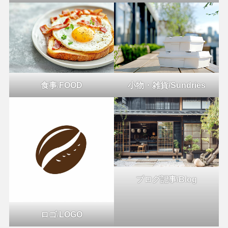
食事
/
FOOD
小物・雑貨/Sundries
ブログ記事/Blog
ロゴ
/
LOGO