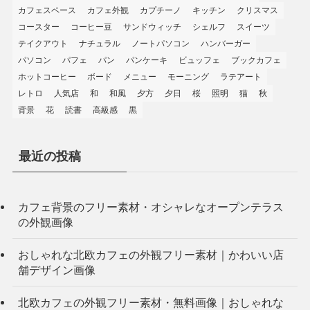
カフェスペース
カフェ外観
カプチーノ
キッチン
クリスマス
コースター
コーヒー豆
サンドウィッチ
シェルフ
スイーツ
テイクアウト
ナチュラル
ノートパソコン
ハンバーガー
パソコン
パフェ
パン
パンケーキ
ビュッフェ
ブックカフェ
ホットコーヒー
ボード
メニュー
モーニング
ラテアート
レトロ
人気店
和
和風
夕方
夕日
桜
照明
猫
秋
背景
花
読書
高級感
黒
最近の投稿
カフェ背景のフリー素材・オシャレなオープンテラス
の外観画像
おしゃれな北欧カフェの外観フリー素材｜かわいい店
舗デザイン画像
北欧カフェの外観フリー素材・無料画像｜おしゃれな