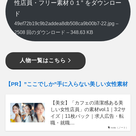
性店員・フリー素材０１” をダウンロー
ド
49ef72b19c9b2addea8db508ca9b00b7-22.jpg –
2508 回のダウンロード – 348.63 KB
人物一覧はこちら
【PR】”ここでしか”手に入らない美しい女性素材
【美女】「カフェの清潔感ある美
しい女性店員」の素材vol.1｜3:2サ
イズ｜11枚パック｜求人広告・転
職・就職…
note（ノート）