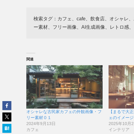
検索タグ：カフェ、cafe、飲食店、オシャ
ー素材、フリー画像、AI生成画像、レトロ感
関連
オシャレな古民家カフェの外観画像・フ
【まるで大正
リー素材０１
ェのイメージ
2024年9月13日
2025年10月
カフェ
インテリア