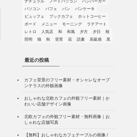
ナチュラル
ノートパソコン
ハンバーガー
パソコン
パフェ
パン
パンケーキ
ビュッフェ
ブックカフェ
ホットコーヒー
ボード
メニュー
モーニング
ラテアート
レトロ
人気店
和
和風
夕方
夕日
桜
照明
猫
秋
背景
花
読書
高級感
黒
最近の投稿
カフェ背景のフリー素材・オシャレなオープ
ンテラスの外観画像
おしゃれな北欧カフェの外観フリー素材｜か
わいい店舗デザイン画像
北欧カフェの外観フリー素材・無料画像｜お
しゃれな店舗写真
【無料】おしゃれなカフェテーブルの画像 /