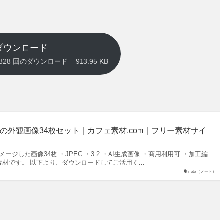
ダウンロード
g – 3828 回のダウンロード – 913.95 KB
の外観画像34枚セット｜カフェ素材.com｜フリー素材サイ
ージした画像34枚 ・JPEG ・3:2 ・AI生成画像 ・商用利用可 ・加工編
限定素材です。 以下より、ダウンロードしてご活用く…
note（ノート）