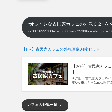
“オシャレな古民家カフェの外観０２” を
cc00732227f38e1acc6f802edc2538f6-scaled.jp
【PR】古民家カフェの外観画像34枚セット
【お得】古民家カフェ
ト
⚫︎詳細 ・古民家カフェをイメ
集OK ※こちらはnote
カフェの外観一覧