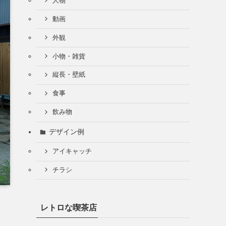
人物
動画
外観
小物・雑貨
縦長・壁紙
食事
飲み物
デザイン例
アイキャッチ
チラシ
レトロな喫茶店