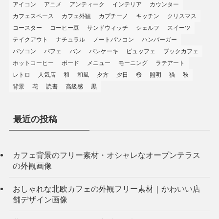
アイコン
アニメ
アンティーク
インテリア
カウンター
カフェスペース
カフェ外観
カプチーノ
キッチン
クリスマス
コースター
コーヒー豆
サンドウィッチ
シェルフ
スイーツ
テイクアウト
ナチュラル
ノートパソコン
ハンバーガー
パソコン
パフェ
パン
パンケーキ
ビュッフェ
ブックカフェ
ホットコーヒー
ボード
メニュー
モーニング
ラテアート
レトロ
人気店
和
和風
夕方
夕日
桜
照明
猫
秋
背景
花
読書
高級感
黒
最近の投稿
カフェ背景のフリー素材・オシャレなオープンテラス
の外観画像
おしゃれな北欧カフェの外観フリー素材｜かわいい店
舗デザイン画像