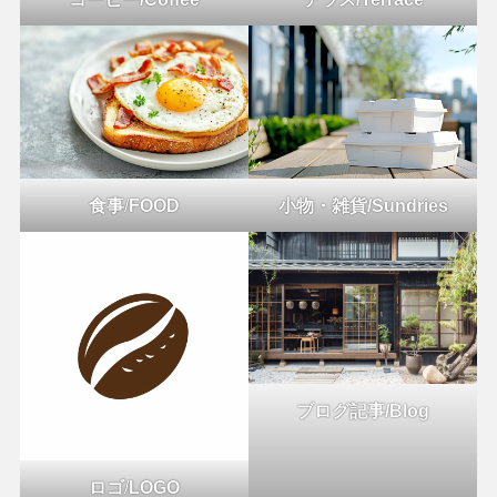
食事
/
FOOD
小物・雑貨/Sundries
ブログ記事/Blog
ロゴ
/
LOGO