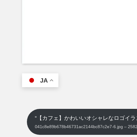
JA
“【カフェ】かわいいオシャレなロゴイラ
041c8e89b678b46731ac2144bc87c2e7-6.jpg – 