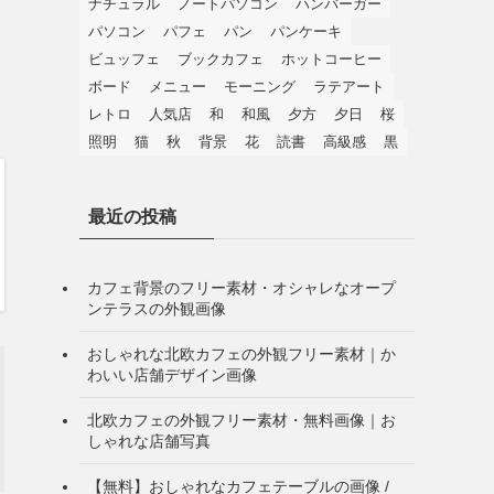
ナチュラル
ノートパソコン
ハンバーガー
パソコン
パフェ
パン
パンケーキ
ビュッフェ
ブックカフェ
ホットコーヒー
ボード
メニュー
モーニング
ラテアート
レトロ
人気店
和
和風
夕方
夕日
桜
照明
猫
秋
背景
花
読書
高級感
黒
最近の投稿
カフェ背景のフリー素材・オシャレなオープ
ンテラスの外観画像
おしゃれな北欧カフェの外観フリー素材｜か
わいい店舗デザイン画像
北欧カフェの外観フリー素材・無料画像｜お
しゃれな店舗写真
【無料】おしゃれなカフェテーブルの画像 /