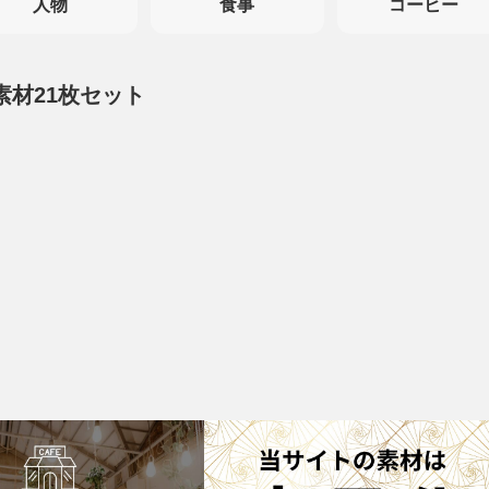
人物
食事
コーヒー
素材21枚セット