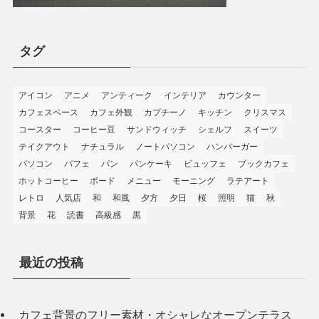
タグ
アイコン
アニメ
アンティーク
インテリア
カウンター
カフェスペース
カフェ外観
カプチーノ
キッチン
クリスマス
コースター
コーヒー豆
サンドウィッチ
シェルフ
スイーツ
テイクアウト
ナチュラル
ノートパソコン
ハンバーガー
パソコン
パフェ
パン
パンケーキ
ビュッフェ
ブックカフェ
ホットコーヒー
ボード
メニュー
モーニング
ラテアート
レトロ
人気店
和
和風
夕方
夕日
桜
照明
猫
秋
背景
花
読書
高級感
黒
最近の投稿
カフェ背景のフリー素材・オシャレなオープンテラス