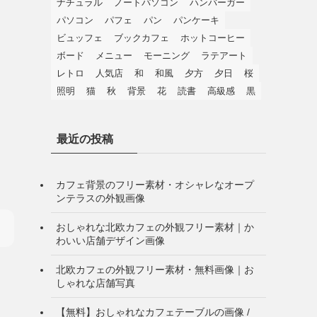
ナチュラル
ノートパソコン
ハンバーガー
パソコン
パフェ
パン
パンケーキ
ビュッフェ
ブックカフェ
ホットコーヒー
ボード
メニュー
モーニング
ラテアート
レトロ
人気店
和
和風
夕方
夕日
桜
照明
猫
秋
背景
花
読書
高級感
黒
最近の投稿
カフェ背景のフリー素材・オシャレなオープ
ンテラスの外観画像
おしゃれな北欧カフェの外観フリー素材｜か
わいい店舗デザイン画像
北欧カフェの外観フリー素材・無料画像｜お
しゃれな店舗写真
【無料】おしゃれなカフェテーブルの画像 /