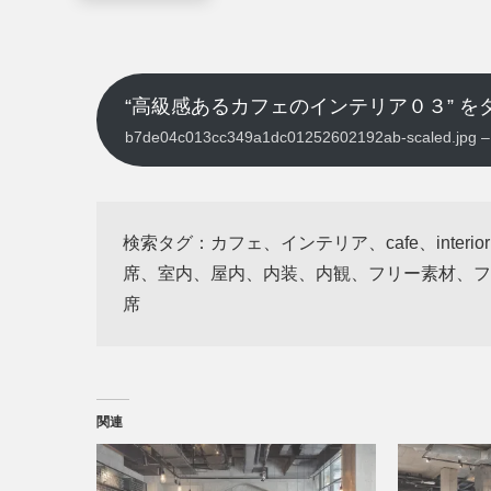
“高級感あるカフェのインテリア０３” を
b7de04c013cc349a1dc01252602192ab-scaled.j
検索タグ：カフェ、インテリア、cafe、inte
席、室内、屋内、内装、内観、フリー素材、フ
席
関連