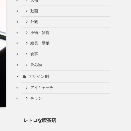
人物
動画
外観
小物・雑貨
縦長・壁紙
食事
飲み物
デザイン例
アイキャッチ
チラシ
レトロな喫茶店