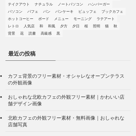
テイクアウト
ナチュラル
ノートパソコン
ハンバーガー
パソコン
パフェ
パン
パンケーキ
ビュッフェ
ブックカフェ
ホットコーヒー
ボード
メニュー
モーニング
ラテアート
レトロ
人気店
和
和風
夕方
夕日
桜
照明
猫
秋
背景
花
読書
高級感
黒
最近の投稿
カフェ背景のフリー素材・オシャレなオープンテラス
の外観画像
おしゃれな北欧カフェの外観フリー素材｜かわいい店
舗デザイン画像
北欧カフェの外観フリー素材・無料画像｜おしゃれな
店舗写真