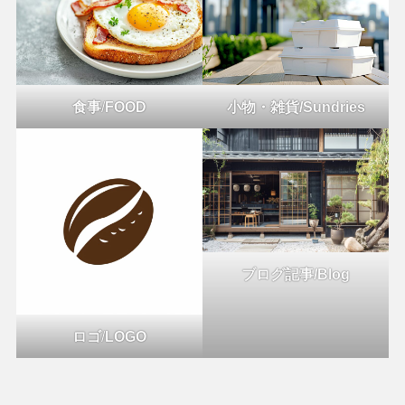
食事
/
FOOD
小物・雑貨/Sundries
ブログ記事/Blog
ロゴ
/
LOGO