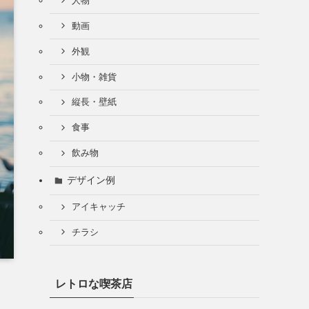
人物
動画
外観
小物・雑貨
縦長・壁紙
食事
飲み物
デザイン例
アイキャッチ
チラシ
レトロな喫茶店