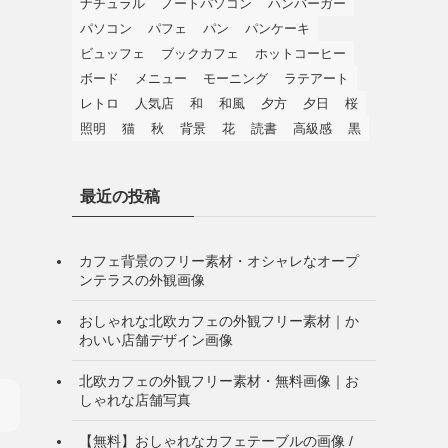
ナチュラル
ノートパソコン
ハンバーガー
パソコン
パフェ
パン
パンケーキ
ビュッフェ
ブックカフェ
ホットコーヒー
ボード
メニュー
モーニング
ラテアート
レトロ
人気店
和
和風
夕方
夕日
桜
照明
猫
秋
背景
花
読書
高級感
黒
最近の投稿
カフェ背景のフリー素材・オシャレなオープ
ンテラスの外観画像
おしゃれな北欧カフェの外観フリー素材｜か
わいい店舗デザイン画像
北欧カフェの外観フリー素材・無料画像｜お
しゃれな店舗写真
【無料】おしゃれなカフェテーブルの画像 /