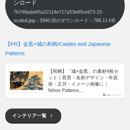
ンロード
7b749adef45a22114e717a53e95ce973-15-
scaled.jpg – 2940 回のダウンロード – 786.11 KB
【PR】金黒×城の和柄/Castles and Japanese
Patterns
【和柄】「城×金黒」の素材4枚セ
ット｜背景・名刺デザイン・年賀
状・正月・イメージ画像に｜
Nihon Patterns…
note（ノート）
インテリア一覧