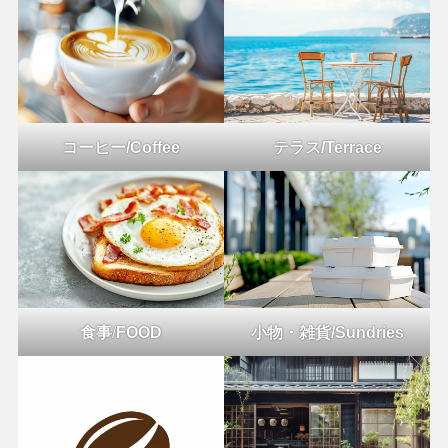
コーヒー/Coffee
テラス/Terrace
食事
/
FOOD
小物・雑貨/Sundries