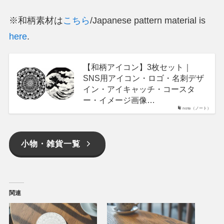
※和柄素材は
こちら
/Japanese pattern material is
here
.
【和柄アイコン】3枚セット｜
SNS用アイコン・ロゴ・名刺デザ
イン・アイキャッチ・コースタ
ー・イメージ画像…
note（ノート）
小物・雑貨一覧
関連