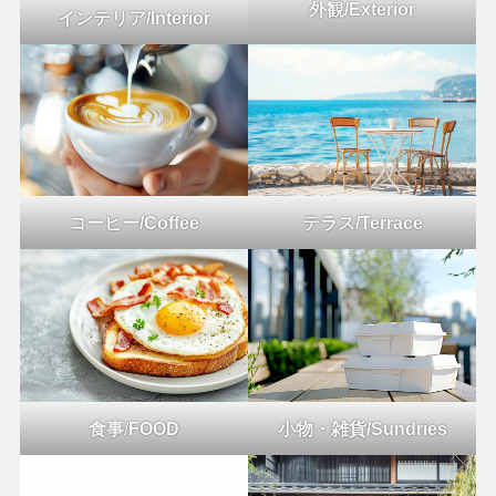
外観/Exterior
インテリア/Interior
コーヒー/Coffee
テラス/Terrace
食事
/
FOOD
小物・雑貨/Sundries