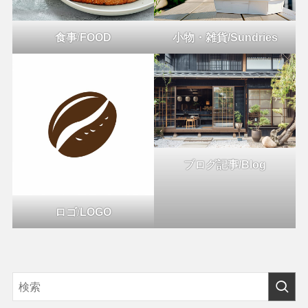
食事
/
FOOD
小物・雑貨/Sundries
ブログ記事/Blog
ロゴ
/
LOGO