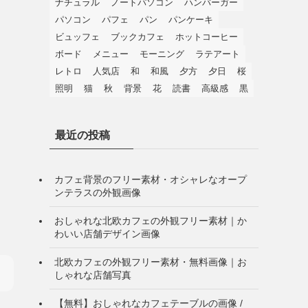
ナチュラル
ノートパソコン
ハンバーガー
パソコン
パフェ
パン
パンケーキ
ビュッフェ
ブックカフェ
ホットコーヒー
ボード
メニュー
モーニング
ラテアート
レトロ
人気店
和
和風
夕方
夕日
桜
照明
猫
秋
背景
花
読書
高級感
黒
最近の投稿
カフェ背景のフリー素材・オシャレなオープ
ンテラスの外観画像
おしゃれな北欧カフェの外観フリー素材｜か
わいい店舗デザイン画像
北欧カフェの外観フリー素材・無料画像｜お
しゃれな店舗写真
【無料】おしゃれなカフェテーブルの画像 /