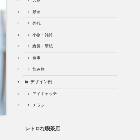
人物
動画
外観
小物・雑貨
縦長・壁紙
食事
飲み物
デザイン例
アイキャッチ
チラシ
レトロな喫茶店