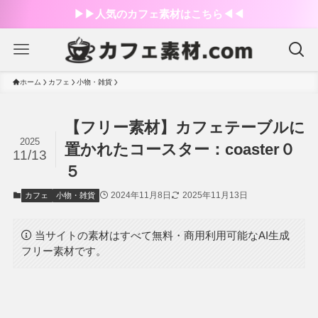
▶︎▶︎人気のカフェ素材はこちら◀︎◀︎
ホーム
カフェ
小物・雑貨
【フリー素材】カフェテーブルに
2025
置かれたコースター：coaster０
11/13
５
2024年11月8日
2025年11月13日
カフェ
小物・雑貨
当サイトの素材はすべて無料・商用利用可能なAI生成
フリー素材です。