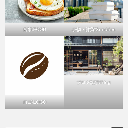
食事
/
FOOD
小物・雑貨/Sundries
ブログ記事/Blog
ロゴ
/
LOGO