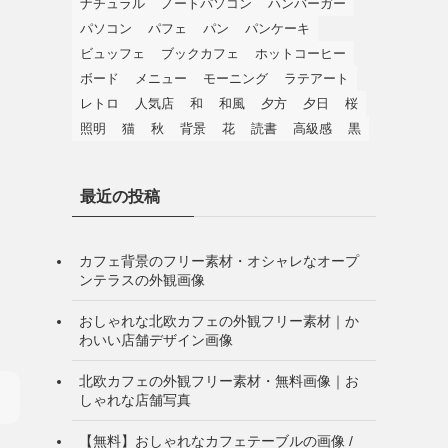
ナチュラル
ノートパソコン
ハンバーガー
パソコン
パフェ
パン
パンケーキ
ビュッフェ
ブックカフェ
ホットコーヒー
ボード
メニュー
モーニング
ラテアート
レトロ
人気店
和
和風
夕方
夕日
桜
照明
猫
秋
背景
花
読書
高級感
黒
最近の投稿
カフェ背景のフリー素材・オシャレなオープ
ンテラスの外観画像
おしゃれな北欧カフェの外観フリー素材｜か
わいい店舗デザイン画像
北欧カフェの外観フリー素材・無料画像｜お
しゃれな店舗写真
【無料】おしゃれなカフェテーブルの画像 /