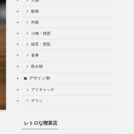
人物
動画
外観
小物・雑貨
縦長・壁紙
食事
飲み物
デザイン例
アイキャッチ
チラシ
レトロな喫茶店