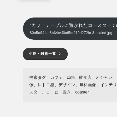
“カフェテーブルに置かれたコースター：co
80a5a94fad8b64c4f0af5fd919d272fc-3-scaled.j
小物・雑貨一覧
検索タグ：カフェ、cafe、飲食店、オシャレ
像、レトロ感、デザイン、無料画像、インテリ
スター、コーヒー置き、coaster