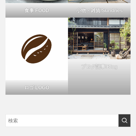
食事
/
FOOD
小物・雑貨/Sundries
ブログ記事/Blog
ロゴ
/
LOGO