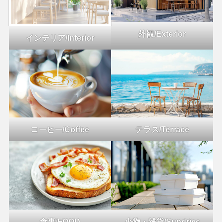
外観/Exterior
インテリア/Interior
コーヒー/Coffee
テラス/Terrace
食事
/
FOOD
小物・雑貨/Sundries