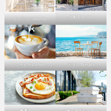
外観/Exterior
インテリア/Interior
コーヒー/Coffee
テラス/Terrace
食事
/
FOOD
小物・雑貨/Sundries