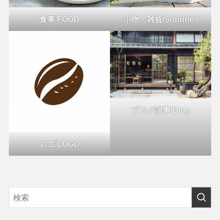
食事
/
FOOD
小物・雑貨/Sundries
ブログ記事/Blog
ロゴ
/
LOGO