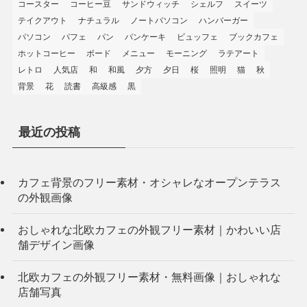
コースター
コーヒー豆
サンドウィッチ
シェルフ
スイーツ
テイクアウト
ナチュラル
ノートパソコン
ハンバーガー
パソコン
パフェ
パン
パンケーキ
ビュッフェ
ブックカフェ
ホットコーヒー
ボード
メニュー
モーニング
ラテアート
レトロ
人気店
和
和風
夕方
夕日
桜
照明
猫
秋
背景
花
読書
高級感
黒
最近の投稿
カフェ背景のフリー素材・オシャレなオープンテラス
の外観画像
おしゃれな北欧カフェの外観フリー素材｜かわいい店
舗デザイン画像
北欧カフェの外観フリー素材・無料画像｜おしゃれな
店舗写真