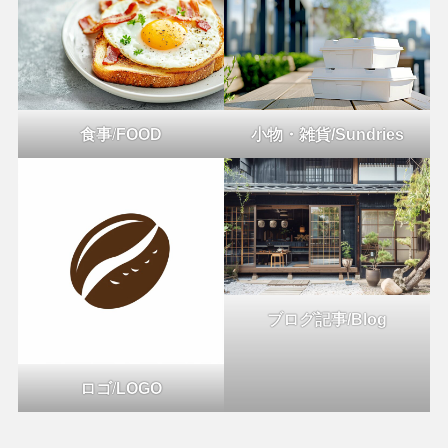
食事
/
FOOD
小物・雑貨/Sundries
ブログ記事/Blog
ロゴ
/
LOGO