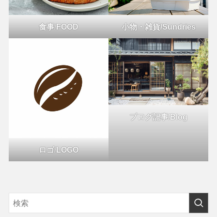
食事
/
FOOD
小物・雑貨/Sundries
ブログ記事/Blog
ロゴ
/
LOGO