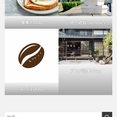
食事
/
FOOD
小物・雑貨/Sundries
ブログ記事/Blog
ロゴ
/
LOGO