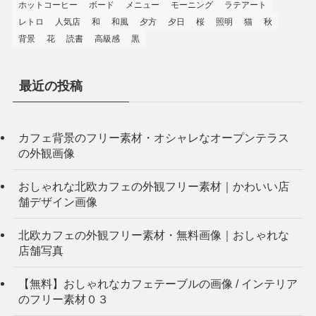
ホットコーヒー
ボード
メニュー
モーニング
ラテアート
レトロ
人気店
和
和風
夕方
夕日
桜
照明
猫
秋
背景
花
読書
高級感
黒
最近の投稿
カフェ背景のフリー素材・オシャレなオープンテラス
の外観画像
おしゃれな北欧カフェの外観フリー素材｜かわいい店
舗デザイン画像
北欧カフェの外観フリー素材・無料画像｜おしゃれな
店舗写真
【無料】おしゃれなカフェテーブルの画像 / インテリア
のフリー素材０３