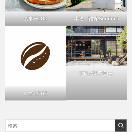
食事
/
FOOD
小物・雑貨/Sundries
ブログ記事/Blog
ロゴ
/
LOGO