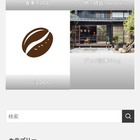
食事
/
FOOD
小物・雑貨/Sundries
ブログ記事/Blog
ロゴ
/
LOGO