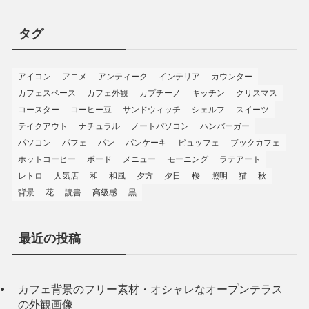
タグ
アイコン
アニメ
アンティーク
インテリア
カウンター
カフェスペース
カフェ外観
カプチーノ
キッチン
クリスマス
コースター
コーヒー豆
サンドウィッチ
シェルフ
スイーツ
テイクアウト
ナチュラル
ノートパソコン
ハンバーガー
パソコン
パフェ
パン
パンケーキ
ビュッフェ
ブックカフェ
ホットコーヒー
ボード
メニュー
モーニング
ラテアート
レトロ
人気店
和
和風
夕方
夕日
桜
照明
猫
秋
背景
花
読書
高級感
黒
最近の投稿
カフェ背景のフリー素材・オシャレなオープンテラス
の外観画像