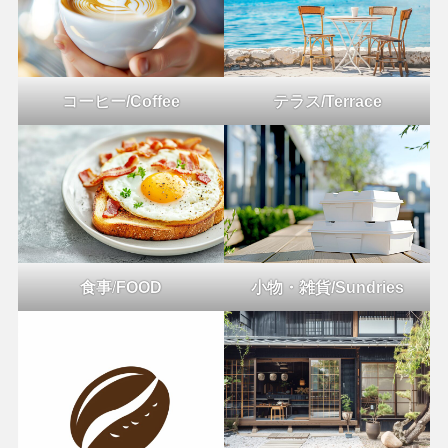
コーヒー/Coffee
テラス/Terrace
食事
/
FOOD
小物・雑貨/Sundries