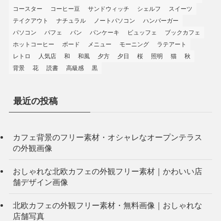
コースター
コーヒー豆
サンドウィッチ
シェルフ
スイーツ
テイクアウト
ナチュラル
ノートパソコン
ハンバーガー
パソコン
パフェ
パン
パンケーキ
ビュッフェ
ブックカフェ
ホットコーヒー
ボード
メニュー
モーニング
ラテアート
レトロ
人気店
和
和風
夕方
夕日
桜
照明
猫
秋
背景
花
読書
高級感
黒
最近の投稿
カフェ背景のフリー素材・オシャレなオープンテラス
の外観画像
おしゃれな北欧カフェの外観フリー素材｜かわいい店
舗デザイン画像
北欧カフェの外観フリー素材・無料画像｜おしゃれな
店舗写真