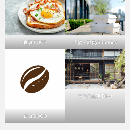
食事
/
FOOD
小物・雑貨/Sundries
ブログ記事/Blog
ロゴ
/
LOGO