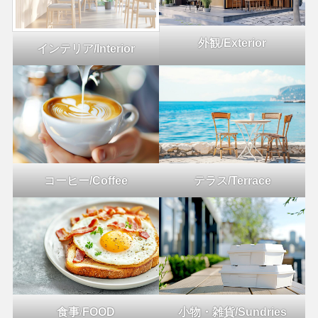
外観/Exterior
インテリア/Interior
コーヒー/Coffee
テラス/Terrace
食事
/
FOOD
小物・雑貨/Sundries