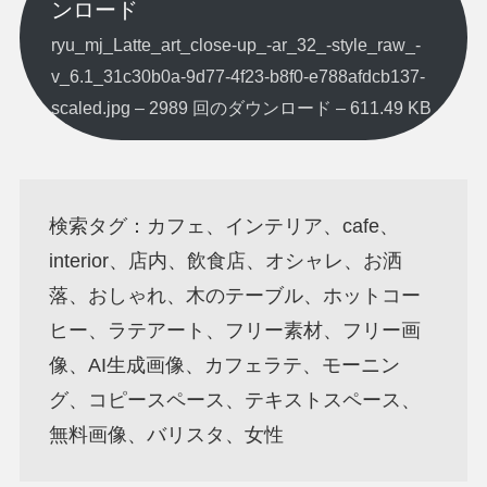
ンロード
ryu_mj_Latte_art_close-up_-ar_32_-style_raw_-
v_6.1_31c30b0a-9d77-4f23-b8f0-e788afdcb137-
scaled.jpg – 2989 回のダウンロード – 611.49 KB
検索タグ：カフェ、インテリア、cafe、
interior、店内、飲食店、オシャレ、お洒
落、おしゃれ、木のテーブル、ホットコー
ヒー、ラテアート、フリー素材、フリー画
像、AI生成画像、カフェラテ、モーニン
グ、コピースペース、テキストスペース、
無料画像、バリスタ、女性