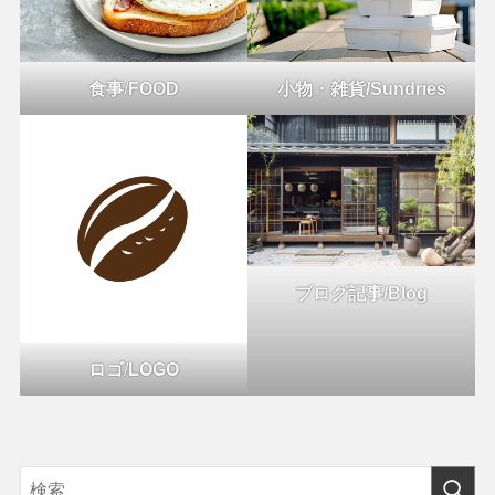
食事
/
FOOD
小物・雑貨/Sundries
ブログ記事/Blog
ロゴ
/
LOGO