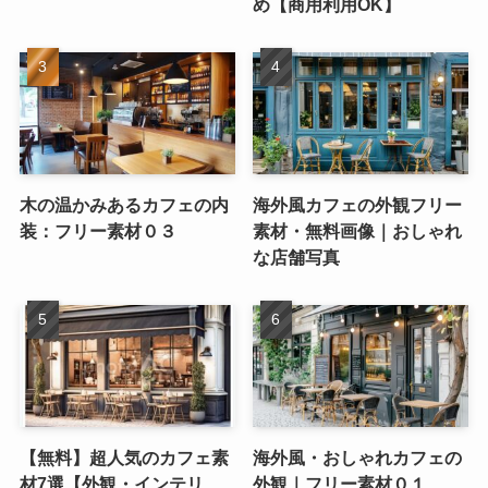
め【商用利用OK】
木の温かみあるカフェの内
海外風カフェの外観フリー
装：フリー素材０３
素材・無料画像｜おしゃれ
な店舗写真
【無料】超人気のカフェ素
海外風・おしゃれカフェの
材7選【外観・インテリ
外観｜フリー素材０１