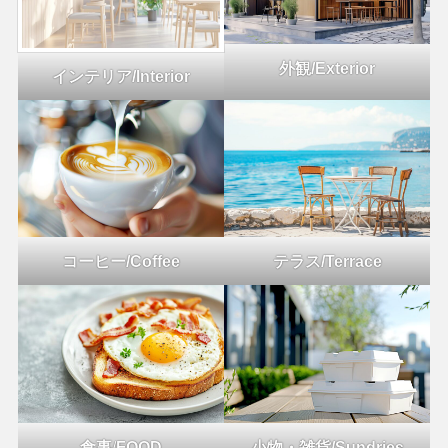
外観/Exterior
インテリア/Interior
コーヒー/Coffee
テラス/Terrace
食事
/
FOOD
小物・雑貨/Sundries