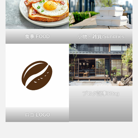
食事
/
FOOD
小物・雑貨/Sundries
ブログ記事/Blog
ロゴ
/
LOGO