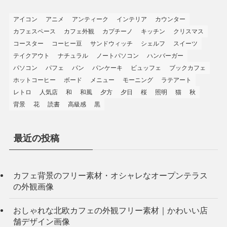
アイコン
アニメ
アンティーク
インテリア
カウンター
カフェスペース
カフェ外観
カプチーノ
キッチン
クリスマス
コースター
コーヒー豆
サンドウィッチ
シェルフ
スイーツ
テイクアウト
ナチュラル
ノートパソコン
ハンバーガー
パソコン
パフェ
パン
パンケーキ
ビュッフェ
ブックカフェ
ホットコーヒー
ボード
メニュー
モーニング
ラテアート
レトロ
人気店
和
和風
夕方
夕日
桜
照明
猫
秋
背景
花
読書
高級感
黒
最近の投稿
カフェ背景のフリー素材・オシャレなオープンテラス
の外観画像
おしゃれな北欧カフェの外観フリー素材｜かわいい店
舗デザイン画像