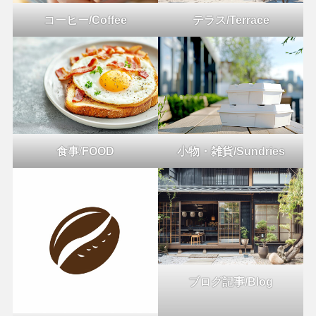
コーヒー/Coffee
テラス/Terrace
食事
/
FOOD
小物・雑貨/Sundries
ブログ記事/Blog