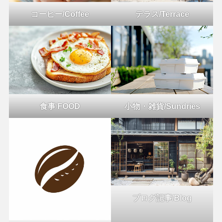
コーヒー/Coffee
テラス/Terrace
食事
/
FOOD
小物・雑貨/Sundries
ブログ記事/Blog