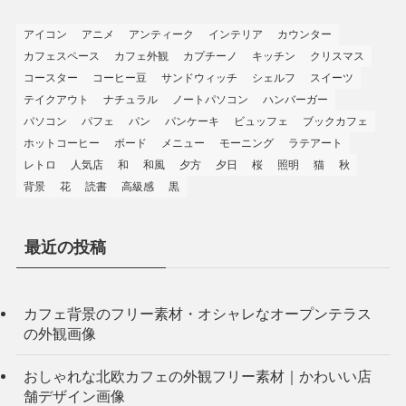
アイコン
アニメ
アンティーク
インテリア
カウンター
カフェスペース
カフェ外観
カプチーノ
キッチン
クリスマス
コースター
コーヒー豆
サンドウィッチ
シェルフ
スイーツ
テイクアウト
ナチュラル
ノートパソコン
ハンバーガー
パソコン
パフェ
パン
パンケーキ
ビュッフェ
ブックカフェ
ホットコーヒー
ボード
メニュー
モーニング
ラテアート
レトロ
人気店
和
和風
夕方
夕日
桜
照明
猫
秋
背景
花
読書
高級感
黒
最近の投稿
カフェ背景のフリー素材・オシャレなオープンテラス
の外観画像
おしゃれな北欧カフェの外観フリー素材｜かわいい店
舗デザイン画像