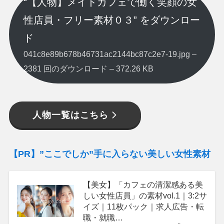
“【人物】メイドカフェで働く笑顔の女
性店員・フリー素材０３” をダウンロー
ド
041c8e89b678b46731ac2144bc87c2e7-19.jpg –
2381 回のダウンロード – 372.26 KB
人物一覧はこちら
【PR】”ここでしか”手に入らない美しい女性素材
【美女】「カフェの清潔感ある美
しい女性店員」の素材vol.1｜3:2サ
イズ｜11枚パック｜求人広告・転
職・就職…