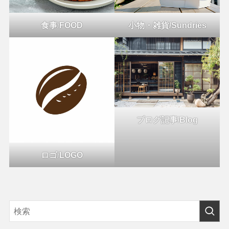
食事
/
FOOD
小物・雑貨/Sundries
ブログ記事/Blog
ロゴ
/
LOGO