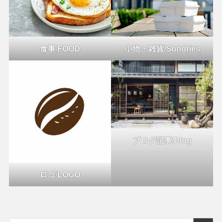
食事
/
FOOD
小物・雑貨/Sundries
ブログ記事/Blog
ロゴ
/
LOGO