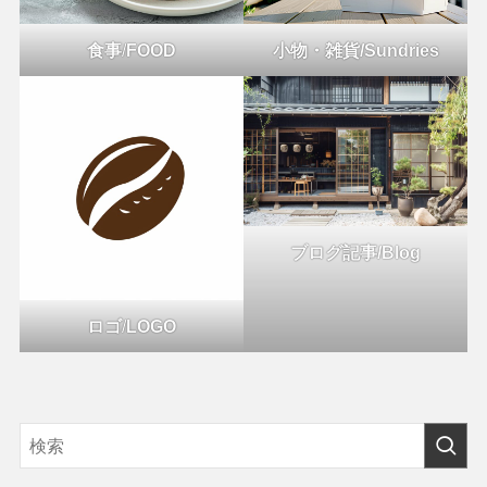
食事
/
FOOD
小物・雑貨/Sundries
ブログ記事/Blog
ロゴ
/
LOGO