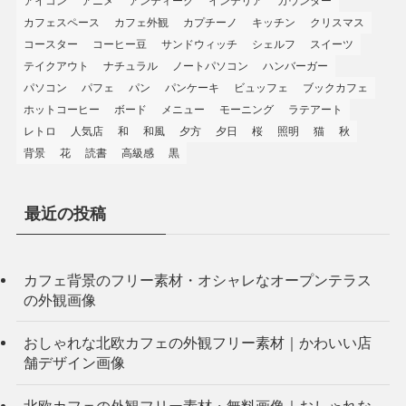
アイコン
アニメ
アンティーク
インテリア
カウンター
カフェスペース
カフェ外観
カプチーノ
キッチン
クリスマス
コースター
コーヒー豆
サンドウィッチ
シェルフ
スイーツ
テイクアウト
ナチュラル
ノートパソコン
ハンバーガー
パソコン
パフェ
パン
パンケーキ
ビュッフェ
ブックカフェ
ホットコーヒー
ボード
メニュー
モーニング
ラテアート
レトロ
人気店
和
和風
夕方
夕日
桜
照明
猫
秋
背景
花
読書
高級感
黒
最近の投稿
カフェ背景のフリー素材・オシャレなオープンテラス
の外観画像
おしゃれな北欧カフェの外観フリー素材｜かわいい店
舗デザイン画像
北欧カフェの外観フリー素材・無料画像｜おしゃれな