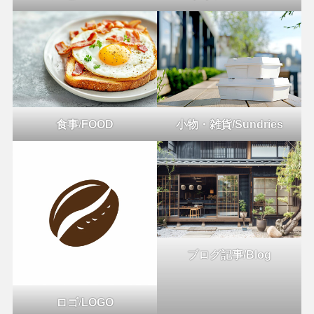
食事
/
FOOD
小物・雑貨/Sundries
ブログ記事/Blog
ロゴ
/
LOGO