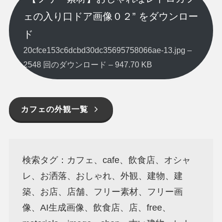
ェの入り口ドア画像０２” をダウンロー
ド
20cfce153c6dcbd30dc35695758066ae-13.jpg –
2548 回のダウンロード – 947.70 KB
カフェの外観一覧
検索タグ：カフェ、cafe、飲食店、オシャ
レ、お洒落、おしゃれ、外観、建物、建
築、お店、店舗、フリー素材、フリー画
像、AI生成画像、飲食店、店、free、