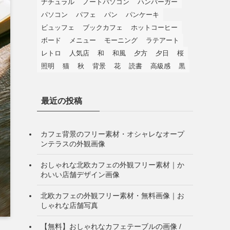
ナチュラル
ノートパソコン
ハンバーガー
パソコン
パフェ
パン
パンケーキ
ビュッフェ
ブックカフェ
ホットコーヒー
ボード
メニュー
モーニング
ラテアート
レトロ
人気店
和
和風
夕方
夕日
桜
照明
猫
秋
背景
花
読書
高級感
黒
最近の投稿
カフェ背景のフリー素材・オシャレなオープ
ンテラスの外観画像
おしゃれな北欧カフェの外観フリー素材｜か
わいい店舗デザイン画像
北欧カフェの外観フリー素材・無料画像｜お
しゃれな店舗写真
【無料】おしゃれなカフェテーブルの画像 /