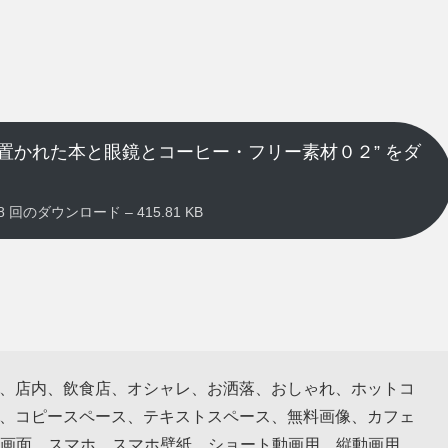
置かれた本と眼鏡とコーヒー・フリー素材０２” をダ
 2858 回のダウンロード – 415.81 KB
rior、店内、飲食店、オシャレ、お洒落、おしゃれ、ホットコ
像、コピースペース、テキストスペース、無料画像、カフェ
画面、スマホ、スマホ壁紙、ショート動画用、縦動画用、