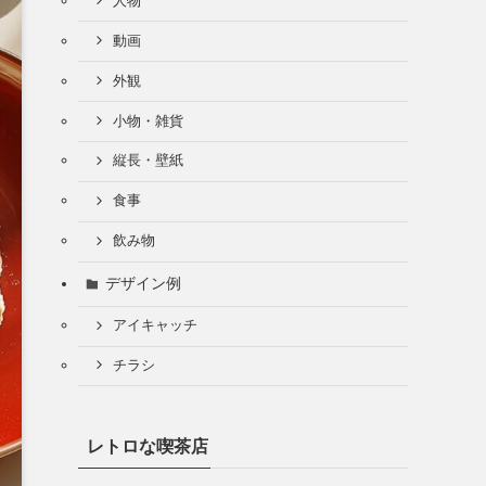
人物
動画
外観
小物・雑貨
縦長・壁紙
食事
飲み物
デザイン例
アイキャッチ
チラシ
レトロな喫茶店