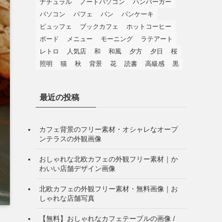
ナチュラル
ノートパソコン
ハンバーガー
パソコン
パフェ
パン
パンケーキ
ビュッフェ
ブックカフェ
ホットコーヒー
ボード
メニュー
モーニング
ラテアート
レトロ
人気店
和
和風
夕方
夕日
桜
照明
猫
秋
背景
花
読書
高級感
黒
最近の投稿
カフェ背景のフリー素材・オシャレなオープ
ンテラスの外観画像
おしゃれな北欧カフェの外観フリー素材｜か
わいい店舗デザイン画像
北欧カフェの外観フリー素材・無料画像｜お
しゃれな店舗写真
【無料】おしゃれなカフェテーブルの画像 /